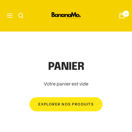
Passer
bananamo.fr
au
0
Navigation
contenu
PANIER
Votre panier est vide
EXPLORER NOS PRODUITS