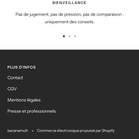
BIENVEILLANCE
Pas de jugement, pas de pression, pas de comparaison :
uniquement des conseils.
Aller
Aller
Aller
au
au
au
slide
slide
slide
1
2
3
PLUS D'INFOS
Contact
CGV
Mentions légales
Presse et professionnels
bananamo.fr
Commerce électronique propulsé par Shopify